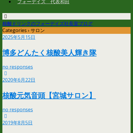
フォーデイズ 代表和田
核酸ドリンクのフォーデイズ社長室ブログ
Categories ›
サロン
2025年5月15日
博多どんたく核酸美人輝き隊
no responses
2020年6月22日
核酸元気音頭【宮城サロン】
no responses
2019年8月5日