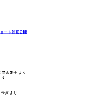
ョート動画公開
に
野沢陽子
より
より
 朱實
より