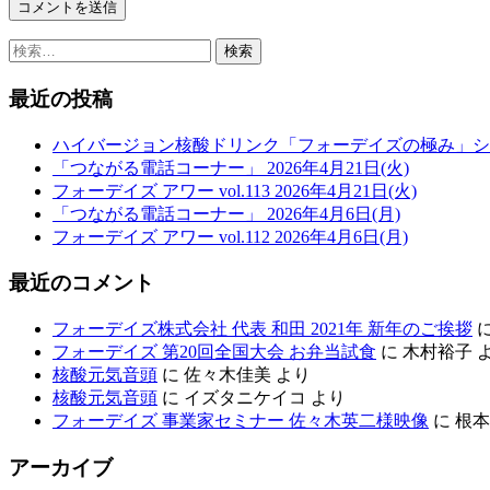
検
索:
最近の投稿
ハイバージョン核酸ドリンク「フォーデイズの極み」シ
「つながる電話コーナー」 2026年4月21日(火)
フォーデイズ アワー vol.113 2026年4月21日(火)
「つながる電話コーナー」 2026年4月6日(月)
フォーデイズ アワー vol.112 2026年4月6日(月)
最近のコメント
フォーデイズ株式会社 代表 和田 2021年 新年のご挨拶
フォーデイズ 第20回全国大会 お弁当試食
に
木村裕子
核酸元気音頭
に
佐々木佳美
より
核酸元気音頭
に
イズタニケイコ
より
フォーデイズ 事業家セミナー 佐々木英二様映像
に
根本
アーカイブ