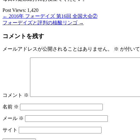
Post Views:
1,420
Post
←
2016年 フォーデイズ 第16回 全国大会②
フォーデイズと評判の核酸リンゴ
→
navigation
コメントを残す
メールアドレスが公開されることはありません。
※
が付いて
コメント
※
名前
※
メール
※
サイト